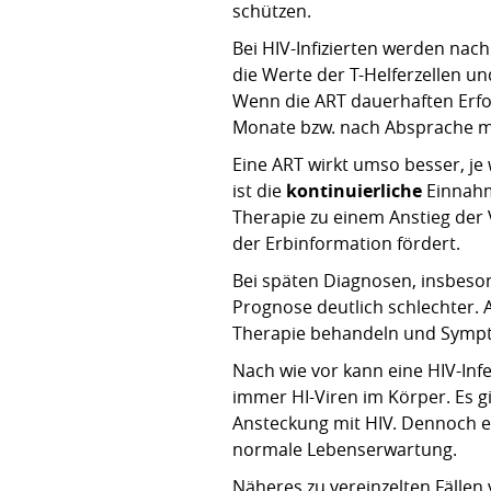
schützen.
Bei HIV-Infizierten werden nac
die Werte der T-Helferzellen u
Wenn die ART dauerhaften Erfol
Monate bzw. nach Absprache m
Eine ART wirkt umso besser, j
ist die
kontinuierliche
Einnahm
Therapie zu einem Anstieg der 
der Erbinformation fördert.
Bei späten Diagnosen, insbeson
Prognose deutlich schlechter. A
Therapie behandeln und Symp
Nach wie vor kann eine HIV-Infe
immer HI-Viren im Körper. Es g
Ansteckung mit HIV. Dennoch e
normale Lebenserwartung.
Näheres zu vereinzelten Fällen