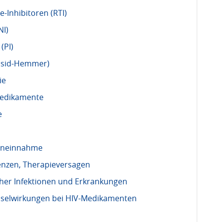
-Inhibitoren (RTI)
NI)
(PI)
apsid-Hemmer)
ie
Medikamente
e
eneinnahme
enzen, Therapieversagen
her Infektionen und Erkrankungen
elwirkungen bei HIV-Medikamenten