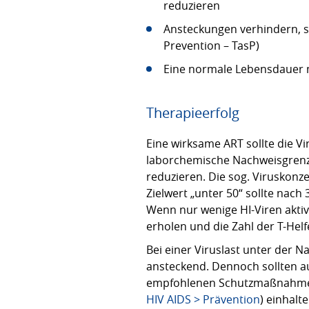
reduzieren
Ansteckungen verhindern, 
Prevention – TasP)
Eine normale Lebensdauer m
Therapieerfolg
Eine wirksame ART sollte die Vir
laborchemische Nachweisgrenze
reduzieren. Die sog. Viruskonz
Zielwert „unter 50“ sollte nach
Wenn nur wenige HI-Viren akti
erholen und die Zahl der T-Helfe
Bei einer Viruslast unter der N
ansteckend. Dennoch sollten auc
empfohlenen Schutzmaßnahmen,
HIV AIDS > Prävention
) einhalt