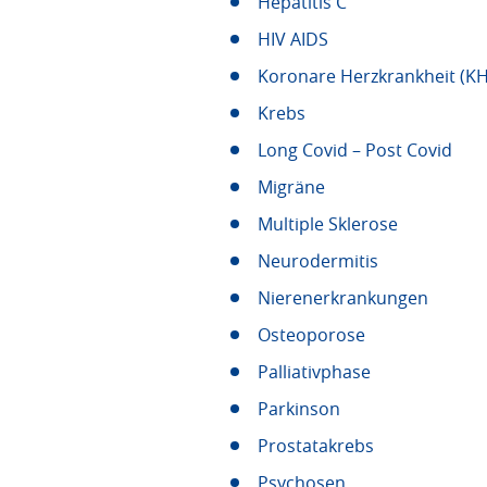
Hepatitis C
HIV AIDS
Koronare Herzkrankheit (K
Krebs
Long Covid – Post Covid
Migräne
Multiple Sklerose
Neurodermitis
Nierenerkrankungen
Osteoporose
Palliativphase
Parkinson
Prostatakrebs
Psychosen