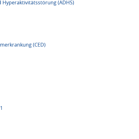
d Hyperaktivitätsstörung (ADHS)
rmerkrankung (CED)
21