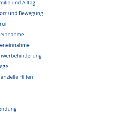
ilie und Alltag
port und Bewegung
ruf
eleinnahme
teneinnahme
chwerbehinderung
lege
nzielle Hilfen
wendung