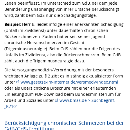
Leben beeinflusst. Im Unterschied zum GdB, bei dem jede
Behinderung unabhängig von ihrer Ursache berücksichtigt
wird, zählt beim GdS nur die Schädigungsfolge.
Beispiel:
Herr B. leidet infolge einer anerkannten Schädigung
(Unfall im Zivildienst) unter dauerhaften chronischen
Rückenschmerzen. Zudem hat er seit seiner Jugend
chronische Nervenschmerzen im Gesicht
(Trigeminusneuralgie). Beim GdS zählen nur die Folgen des
Unfalls im Zivildienst, also die Rückenschmerzen. Beim GdB
zählt auch die Trigeminusneuralgie dazu.
Die Versorgungsmedizin-Verordnung mit der besonders
wichtigen Anlage zu § 2 gibt es in ständig aktualisierter Form
unter
www.gesetze-im-internet.de/versmedv/index.html
oder als übersichtliche Broschüre mit einer erläuternden
Einleitung zum PDF-Download beim Bundesministerium für
Arbeit und Soziales unter
www.bmas.de > Suchbegriff:
„K710“
.
Berücksichtigung chronischer Schmerzen bei der
GdB/GdS-Ermittlung