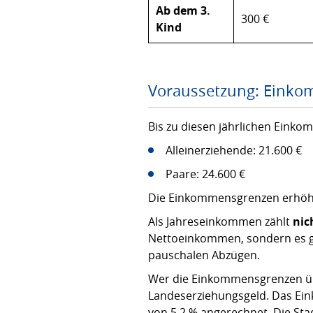
Ab dem 3.
300 €
Kind
Voraussetzung: Eink
Bis zu diesen jährlichen Eink
Alleinerziehende: 21.600 €
Paare: 24.600 €
Die Einkommensgrenzen erhöhen
Als Jahreseinkommen zählt
nic
Nettoeinkommen, sondern es gi
pauschalen Abzügen.
Wer die Einkommensgrenzen üb
Landeserziehungsgeld. Das Ei
von 5,2 % angerechnet. Die Sta