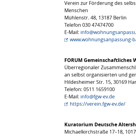
Verein zur Förderung des selb
Menschen
Mühlenstr. 48, 13187 Berlin
Telefon 030 47474700
E-Mail:
info@wohnungsanpassu
www.wohnungsanpassung-b
FORUM
Gemeinschaftliches 
Überregionaler Zusammenschlu
an selbst organisierten und g
Hildesheimer Str. 15, 30169 H
Telefon: 0511 1659100
E-Mail:
info@fgw-ev.de
https://verein.fgw-ev.de/
Kuratorium Deutsche Altershi
Michaelkirchstraße 17–18, 1017