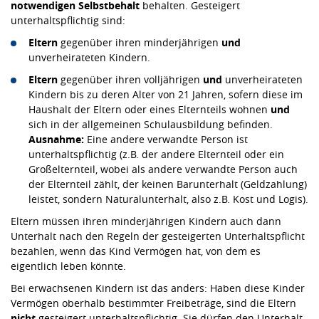
notwendigen Selbstbehalt
behalten. Gesteigert
unterhaltspflichtig sind:
Eltern
gegenüber ihren minderjährigen
und
unverheirateten Kindern.
Eltern
gegenüber ihren volljährigen
und
unverheirateten
Kindern bis zu deren Alter von 21 Jahren, sofern diese im
Haushalt der Eltern oder eines Elternteils wohnen
und
sich in der allgemeinen Schulausbildung befinden.
Ausnahme:
Eine andere verwandte Person ist
unterhaltspflichtig (z.B. der andere Elternteil oder ein
Großelternteil, wobei als andere verwandte Person auch
der Elternteil zählt, der keinen Barunterhalt (Geldzahlung)
leistet, sondern Naturalunterhalt, also z.B. Kost und Logis).
Eltern müssen ihren minderjährigen Kindern auch dann
Unterhalt nach den Regeln der gesteigerten Unterhaltspflicht
bezahlen, wenn das Kind Vermögen hat, von dem es
eigentlich leben könnte.
Bei erwachsenen Kindern ist das anders: Haben diese Kinder
Vermögen oberhalb bestimmter Freibeträge, sind die Eltern
nicht
gesteigert unterhaltspflichtig. Sie dürfen den Unterhalt