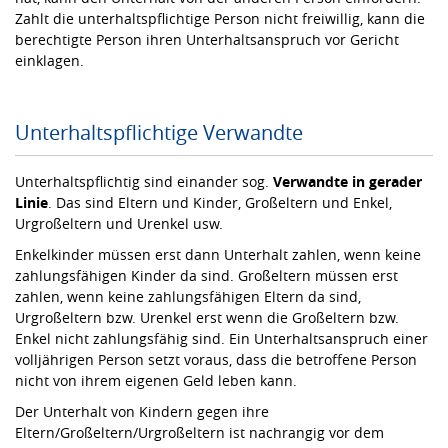
Zahlt die unterhaltspflichtige Person nicht freiwillig, kann die
berechtigte Person ihren Unterhaltsanspruch vor Gericht
einklagen.
Unterhaltspflichtige Verwandte
Unterhaltspflichtig sind einander sog.
Verwandte in gerader
Linie
. Das sind Eltern und Kinder, Großeltern und Enkel,
Urgroßeltern und Urenkel usw.
Enkelkinder müssen erst dann Unterhalt zahlen, wenn keine
zahlungsfähigen Kinder da sind. Großeltern müssen erst
zahlen, wenn keine zahlungsfähigen Eltern da sind,
Urgroßeltern bzw. Urenkel erst wenn die Großeltern bzw.
Enkel nicht zahlungsfähig sind. Ein Unterhaltsanspruch einer
volljährigen Person setzt voraus, dass die betroffene Person
nicht von ihrem eigenen Geld leben kann.
Der Unterhalt von Kindern gegen ihre
Eltern/Großeltern/Urgroßeltern ist nachrangig vor dem