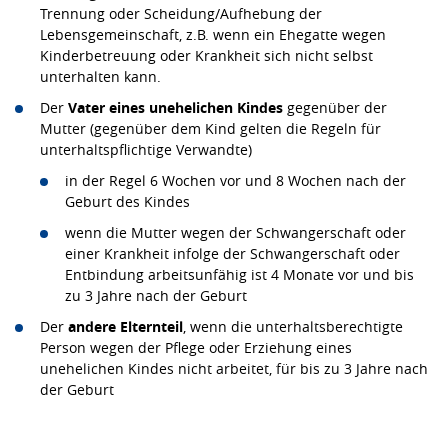
Trennung oder Scheidung/Aufhebung der
Lebensgemeinschaft, z.B. wenn ein Ehegatte wegen
Kinderbetreuung oder Krankheit sich nicht selbst
unterhalten kann.
Der
Vater eines unehelichen Kindes
gegenüber der
Mutter (gegenüber dem Kind gelten die Regeln für
unterhaltspflichtige Verwandte)
in der Regel 6 Wochen vor und 8 Wochen nach der
Geburt des Kindes
wenn die Mutter wegen der Schwangerschaft oder
einer Krankheit infolge der Schwangerschaft oder
Entbindung arbeitsunfähig ist 4 Monate vor und bis
zu 3 Jahre nach der Geburt
Der
andere Elternteil
, wenn die unterhaltsberechtigte
Person wegen der Pflege oder Erziehung eines
unehelichen Kindes nicht arbeitet, für bis zu 3 Jahre nach
der Geburt