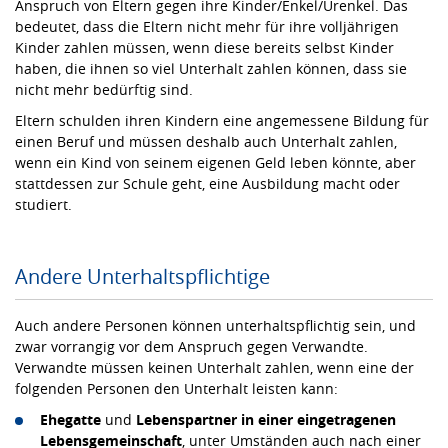
Anspruch von Eltern gegen ihre Kinder/Enkel/Urenkel. Das
bedeutet, dass die Eltern nicht mehr für ihre volljährigen
Kinder zahlen müssen, wenn diese bereits selbst Kinder
haben, die ihnen so viel Unterhalt zahlen können, dass sie
nicht mehr bedürftig sind.
Eltern schulden ihren Kindern eine angemessene Bildung für
einen Beruf und müssen deshalb auch Unterhalt zahlen,
wenn ein Kind von seinem eigenen Geld leben könnte, aber
stattdessen zur Schule geht, eine Ausbildung macht oder
studiert.
Andere Unterhaltspflichtige
Auch andere Personen können unterhaltspflichtig sein, und
zwar vorrangig vor dem Anspruch gegen Verwandte.
Verwandte müssen keinen Unterhalt zahlen, wenn eine der
folgenden Personen den Unterhalt leisten kann:
Ehegatte
und
Lebenspartner in einer eingetragenen
Lebensgemeinschaft
, unter Umständen auch nach einer