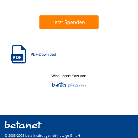
Jetzt Spenden
PDF-Download
Wird unterstützt von
© 2003-2026 beta Institut gemeinnützige GmbH