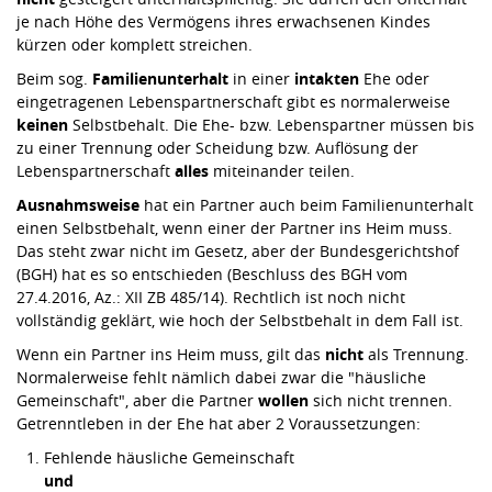
je nach Höhe des Vermögens ihres erwachsenen Kindes
kürzen oder komplett streichen.
Beim sog.
Familienunterhalt
in einer
intakten
Ehe oder
eingetragenen Lebenspartnerschaft gibt es normalerweise
keinen
Selbstbehalt. Die Ehe- bzw. Lebenspartner müssen bis
zu einer Trennung oder Scheidung bzw. Auflösung der
Lebenspartnerschaft
alles
miteinander teilen.
Ausnahmsweise
hat ein Partner auch beim Familienunterhalt
einen Selbstbehalt, wenn einer der Partner ins Heim muss.
Das steht zwar nicht im Gesetz, aber der Bundesgerichtshof
(BGH) hat es so entschieden (Beschluss des BGH vom
27.4.2016, Az.: XII ZB 485/14). Rechtlich ist noch nicht
vollständig geklärt, wie hoch der Selbstbehalt in dem Fall ist.
Wenn ein Partner ins Heim muss, gilt das
nicht
als Trennung.
Normalerweise fehlt nämlich dabei zwar die "häusliche
Gemeinschaft", aber die Partner
wollen
sich nicht trennen.
Getrenntleben in der Ehe hat aber 2 Voraussetzungen:
Fehlende häusliche Gemeinschaft
und