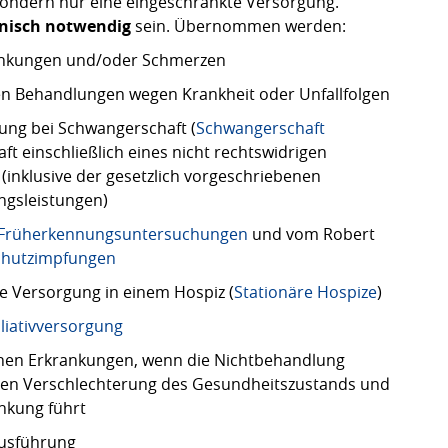
ondern nur eine eingeschränkte Versorgung.
nisch notwendig
sein. Übernommen werden:
ankungen und/oder Schmerzen
en Behandlungen wegen Krankheit oder Unfallfolgen
ng bei Schwangerschaft (
Schwangerschaft
ft einschließlich eines nicht rechtswidrigen
(inklusive der gesetzlich vorgeschriebenen
ngsleistungen)
Früherkennungsuntersuchungen
und vom Robert
chutzimpfungen
re Versorgung in einem Hospiz (
Stationäre Hospize
)
lliativversorgung
hen Erkrankungen, wenn die Nichtbehandlung
chen Verschlechterung des Gesundheitszustands und
ankung führt
ausführung