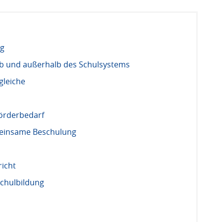
ng
lb und außerhalb des Schulsystems
gleiche
örderbedarf
einsame Beschulung
icht
Schulbildung