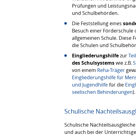
Prüfungen und Leistungsnac
und Schulbehörden.
Die Feststellung eines
sond
Besuch einer Förderschule
allgemeinen Schule. Diese 
die Schulen und Schulbehö
Eingliederungshilfe
zur
Tei
des Schulsystems
wie z.B.
S
von einem
Reha-Träger
gewä
Eingliederungshilfe für Me
und Jugendhilfe
für die
Eing
seelischen Behinderungen
).
Schulische Nachteilsausg
Schulische Nachteilsausgleich
und auch bei der Unterrichtsg