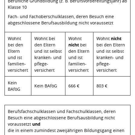
Berufliche Grundbildung (z. B. Berufsvorbereitungsjahr) ab
Klasse 10
Fach- und Fachoberschulklassen, deren Besuch eine
abgeschlossene Berufsausbildung nicht voraussetzt
Wohnt
Wohnt bei
Wohnt
Wohnt
nicht
bei den
den Eltern
nicht
bei
bei den Eltern
Eltern
und ist selbst
den Eltern
und ist selbst
und ist
kranken- und
und ist
kranken- und
familien-
pflege-
familien-
pflege-
versichert
versichert
versichert
versichert
Kein
Kein BAföG
666 €
803 €
BAföG
Berufsfachschulklassen und Fachschulklassen, deren
Besuch eine abgeschlossene Berufsausbildung nicht
voraussetzt
und
die in einem zumindest zweijährigen Bildungsgang einen