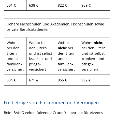
501 €
638 €
822 €
959 €
Höhere Fachschulen und Akademien, Hochschulen sowie
private Berufsakademien
Wohnt
Wohnt bei
Wohnt
Wohnt
nicht
bei den
den Eltern
nicht
bei
bei den Eltern
Eltern
und ist selbst
den Eltern
und ist selbst
und ist
kranken- und
und ist
kranken- und
familien-
pflege-
familien-
pflege-
versichert
versichert
versichert
versichert
534 €
671 €
855 €
992 €
Freibeträge vom Einkommen und Vermögen
Beim BAföG gelten folgende Grundfreibeträge für eigenes