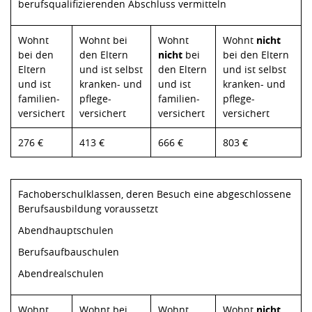
berufsqualifizierenden Abschluss vermitteln
Wohnt
Wohnt bei
Wohnt
Wohnt
nicht
bei den
den Eltern
nicht
bei
bei den Eltern
Eltern
und ist selbst
den Eltern
und ist selbst
und ist
kranken- und
und ist
kranken- und
familien-
pflege-
familien-
pflege-
versichert
versichert
versichert
versichert
276 €
413 €
666 €
803 €
Fachoberschulklassen, deren Besuch eine abgeschlossene
Berufsausbildung voraussetzt
Abendhauptschulen
Berufsaufbauschulen
Abendrealschulen
Wohnt
Wohnt bei
Wohnt
Wohnt
nicht