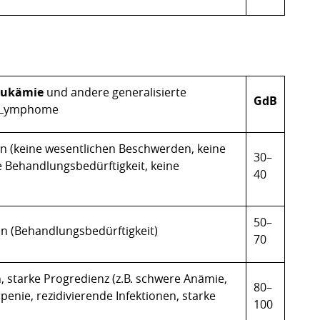
eukämie
und andere generalisierte
GdB
n-Lymphome
 (keine wesentlichen Beschwerden, keine
30–
 Behandlungsbedürftigkeit, keine
40
50–
 (Behandlungsbedürftigkeit)
70
 starke Progredienz (z.B. schwere Anämie,
80–
nie, rezidivierende Infektionen, starke
100