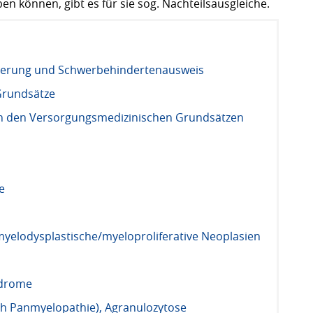
ben können, gibt es für sie sog. Nachteilsausgleiche.
nderung und Schwerbehindertenausweis
Grundsätze
in den Versorgungsmedizinischen Grundsätzen
e
myelodysplastische/myeloproliferative Neoplasien
ndrome
ch Panmyelopathie), Agranulozytose