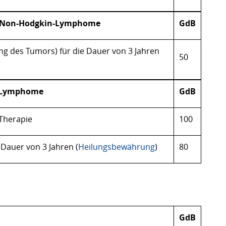
ne Non-Hodgkin-Lymphome
GdB
ng des Tumors) für die Dauer von 3 Jahren
50
-Lymphome
GdB
-Therapie
100
 Dauer von 3 Jahren (
Heilungsbewährung
)
80
GdB