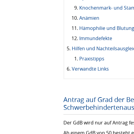
Knochenmark- und Stam
Anämien
Hämophilie und Blutung
Immundefekte
Hilfen und Nachteilsausgl
Praxistipps
Verwandte Links
Antrag auf Grad der B
Schwerbehindertenau
Der GdB wird nur auf Antrag fe
Ab einem GdB von 50 besteht e