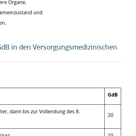
ere Organe,
lgemeinzustand und
en.
GdB in den Versorgungsmedizinischen
GdB
lter, dann bis zur Vollendung des 8.
20
rlust
10