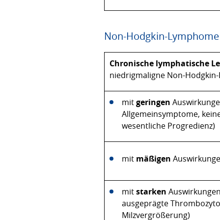
Non-Hodgkin-Lymphome
Chronische lymphatische L
niedrigmaligne Non-Hodgki
mit
geringen
Auswirkungen
Allgemeinsymptome, keine
wesentliche Progredienz)
mit
mäßigen
Auswirkungen
mit
starken
Auswirkungen,
ausgeprägte Thrombozytope
Milzvergrößerung)