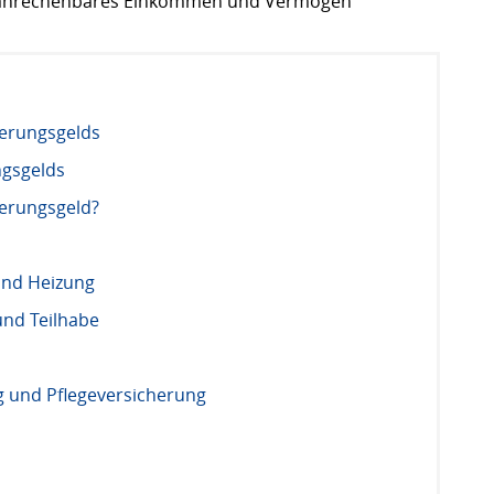
 anrechenbares Einkommen und Vermögen
erungsgelds
gsgelds
herungsgeld?
und Heizung
und Teilhabe
 und Pflegeversicherung