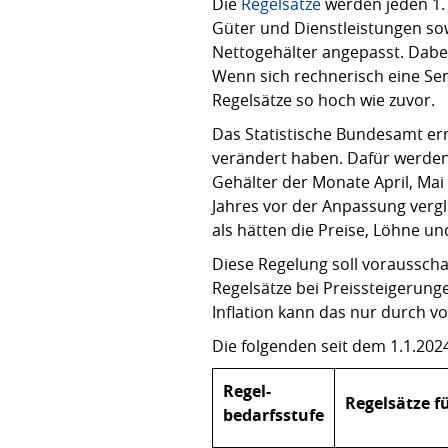
Die
Regelsätze
werden jeden 1. 
Güter und Dienstleistungen so
Nettogehälter angepasst. Dabei
Wenn sich rechnerisch eine Se
Regelsätze so hoch wie zuvor.
Das Statistische Bundesamt ermi
verändert haben. Dafür werden
Gehälter der Monate April, Mai 
Jahres vor der Anpassung vergl
als hätten die Preise, Löhne u
Diese Regelung soll vorausscha
Regelsätze bei Preissteigerung
Inflation kann das nur durch 
Die folgenden seit dem 1.1.202
Regel-
Regelsätze f
bedarfsstufe