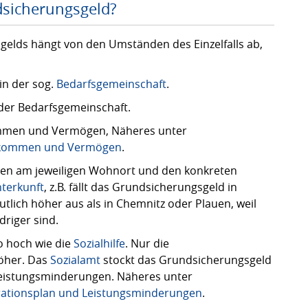
dsicherungsgeld?
elds hängt von den Umständen des Einzelfalls ab,
in der sog.
Bedarfsgemeinschaft
.
der Bedarfsgemeinschaft.
men und Vermögen, Näheres unter
inkommen und Vermögen
.
en am jeweiligen Wohnort und den konkreten
terkunft
, z.B. fällt das Grundsicherungsgeld in
ich höher aus als in Chemnitz oder Plauen, weil
driger sind.
o hoch wie die
Sozialhilfe
. Nur die
öher. Das
Sozialamt
stockt das Grundsicherungsgeld
 Leistungsminderungen. Näheres unter
ationsplan und Leistungsminderungen
.