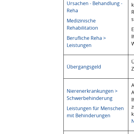
Ursachen - Behandlung -
k
Reha
s
Medizinische
Rehabilitation
E
I
Berufliche Reha >
W
Leistungen
Ü
Übergangsgeld
Z
A
Nierenerkrankungen >
A
Schwerbehinderung
I
z
Leistungen für Menschen
k
mit Behinderungen
N