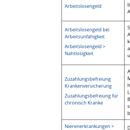
b
Arbeitslosengeld
A
S
Arbeitslosengeld bei
A
Arbeitsunfähigkeit
k
Arbeitslosengeld >
a
Nahtlosigkeit
u
A
M
Zuzahlungsbefreiung
h
Krankenversicherung
L
Zuzahlungsbefreiung für
B
chronisch Kranke
s
b
Nierenerkrankungen >
D