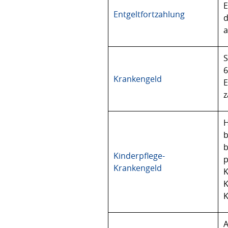
E
Entgeltfortzahlung
d
a
S
6
Krankengeld
E
z
H
b
b
Kinderpflege-
p
Krankengeld
K
K
K
A