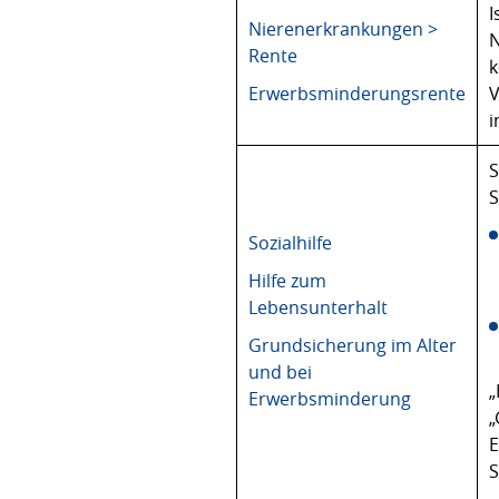
I
Nierenerkrankungen >
N
Rente
k
Erwerbsminderungsrente
V
i
S
S
Sozialhilfe
Hilfe zum
Lebensunterhalt
Grundsicherung im Alter
und bei
„
Erwerbsminderung
„
E
S