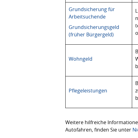
Grundsicherung für
L
Arbeitsuchende
n
t
Grundsicherungsgeld
o
(früher Bürgergeld)
B
Wohngeld
W
b
B
Pflegeleistungen
z
b
Weitere hilfreiche Informatione
Autofahren, finden Sie unter
Ni