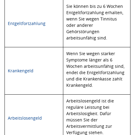
Sie können bis zu 6 Wochen
Entgeltfortzahlung erhalten,
wenn Sie wegen Tinnitus
Entgeltfortzahlung
oder anderer
Gehörstörungen
arbeitsunfähig sind.
Wenn Sie wegen starker
Symptome länger als 6
Wochen arbeitsunfähig sind,
Krankengeld
endet die Entgeltfortzahlung
und die Krankenkasse zahlt
Krankengeld.
Arbeitslosengeld ist die
reguläre Leistung bei
Arbeitslosigkeit. Dafür
Arbeitslosengeld
müssen Sie der
Arbeitsvermittlung zur
Verfügung stehen.