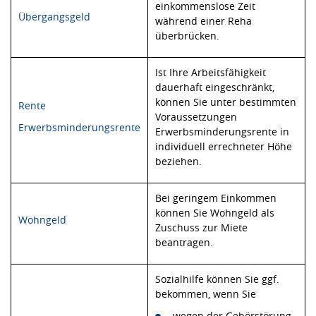
einkommenslose Zeit
Übergangsgeld
während einer Reha
überbrücken.
Ist Ihre Arbeitsfähigkeit
dauerhaft eingeschränkt,
können Sie unter bestimmten
Rente
Voraussetzungen
Erwerbsminderungsrente
Erwerbsminderungsrente in
individuell errechneter Höhe
beziehen.
Bei geringem Einkommen
können Sie Wohngeld als
Wohngeld
Zuschuss zur Miete
beantragen.
Sozialhilfe können Sie ggf.
bekommen, wenn Sie
wegen der Gehörstörung