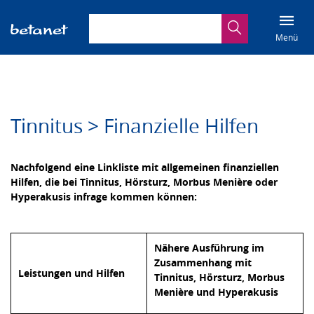
Suchbegriff eingeben
Suche
Menü
Tinnitus > Finanzielle Hilfen
Nachfolgend eine Linkliste mit allgemeinen finanziellen
Hilfen, die bei Tinnitus, Hörsturz, Morbus Menière oder
Hyperakusis infrage kommen können:
Nähere Ausführung im
Zusammenhang mit
Leistungen und Hilfen
Tinnitus, Hörsturz, Morbus
Menière und Hyperakusis