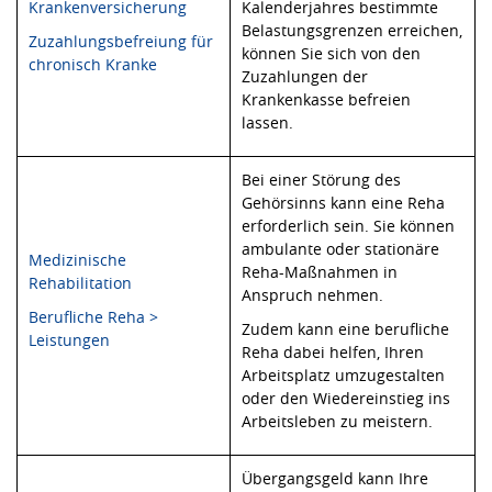
Krankenversicherung
Kalenderjahres bestimmte
Belastungsgrenzen erreichen,
Zuzahlungsbefreiung für
können Sie sich von den
chronisch Kranke
Zuzahlungen der
Krankenkasse befreien
lassen.
Bei einer Störung des
Gehörsinns kann eine Reha
erforderlich sein. Sie können
ambulante oder stationäre
Medizinische
Reha-Maßnahmen in
Rehabilitation
Anspruch nehmen.
Berufliche Reha >
Zudem kann eine berufliche
Leistungen
Reha dabei helfen, Ihren
Arbeitsplatz umzugestalten
oder den Wiedereinstieg ins
Arbeitsleben zu meistern.
Übergangsgeld kann Ihre