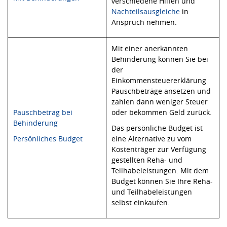
verschiedene Hilfen und
Nachteilsausgleiche
in
Anspruch nehmen.
Mit einer anerkannten
Behinderung können Sie bei
der
Einkommensteuererklärung
Pauschbeträge ansetzen und
zahlen dann weniger Steuer
Pauschbetrag bei
oder bekommen Geld zurück.
Behinderung
Das persönliche Budget ist
Persönliches Budget
eine Alternative zu vom
Kostenträger zur Verfügung
gestellten Reha- und
Teilhabeleistungen: Mit dem
Budget können Sie Ihre Reha-
und Teilhabeleistungen
selbst einkaufen.