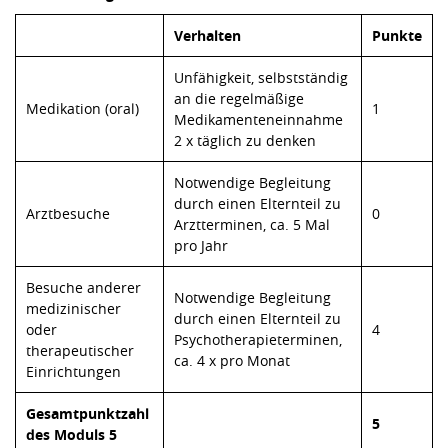
Verhalten
Punkte
Unfähigkeit, selbstständig
an die regelmäßige
Medikation (oral)
1
Medikamenteneinnahme
2 x täglich zu denken
Notwendige Begleitung
durch einen Elternteil zu
Arztbesuche
0
Arztterminen, ca. 5 Mal
pro Jahr
Besuche anderer
Notwendige Begleitung
medizinischer
durch einen Elternteil zu
oder
4
Psychotherapieterminen,
therapeutischer
ca. 4 x pro Monat
Einrichtungen
Gesamtpunktzahl
5
des Moduls 5