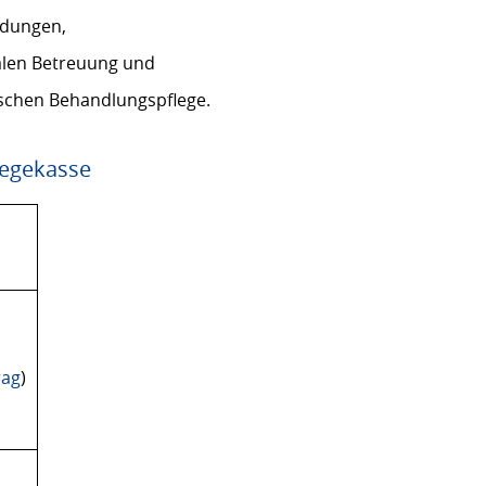
ndungen,
alen Betreuung und
ischen Behandlungspflege.
legekasse
rag
)